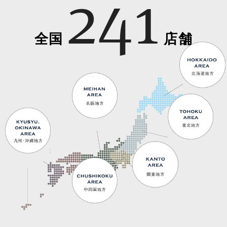
241
全国
店舗
北海道地
方
名阪地方
東北地方
九州・沖
縄地方
関東地方