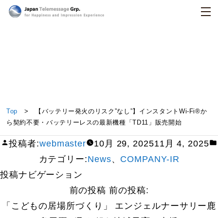
日本テレメッセージ
【バッテリー発火のリスク”なし”】インスタントWi-
Top
> 【バッテリー発火のリスク”なし”】インスタントWi-Fi®か
Fi®から契約不要・バッテリーレスの最新機種
ら契約不要・バッテリーレスの最新機種「TD11」販売開始
「TD11」販売開始
投稿者:
webmaster
10月 29, 2025
11月 4, 2025
カテゴリー:
News
、
COMPANY-IR
投稿ナビゲーション
前の投稿
前の投稿:
「こどもの居場所づくり」 エンジェルナーサリー鹿