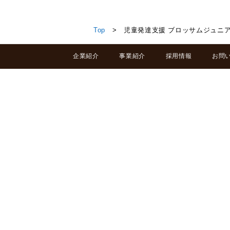
児童発達支援 ブロッサムジュニア上越春日山教室
Top
> 児童発達支援 ブロッサムジュニ
企業紹介
事業紹介
採用情報
お問