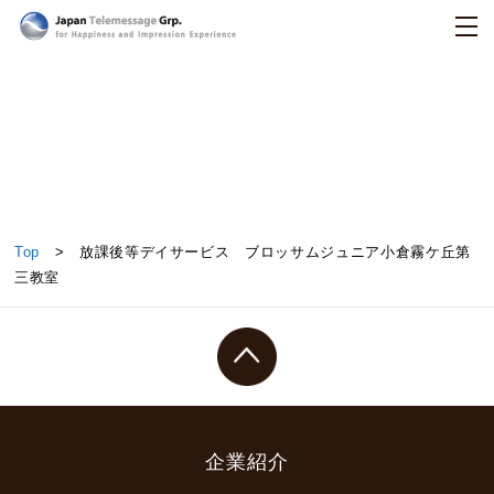
日本テレメッセージ
放課後等デイサービス ブロッサムジュニア小倉霧
Top
> 放課後等デイサービス ブロッサムジュニア小倉霧ケ丘第
ケ丘第三教室
三教室
企業紹介