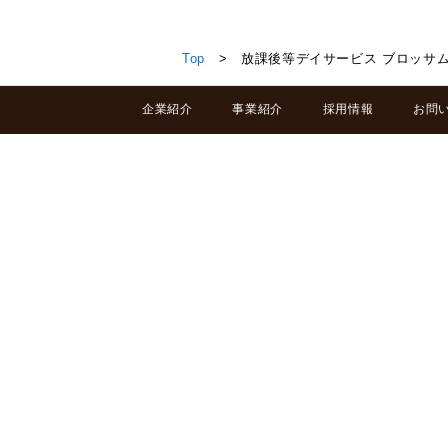
放課後等デイサービス ブロッサムジュニア大田原教室
Top
> 放課後等デイサービス ブロッサ
企業紹介
事業紹介
採用情報
お問