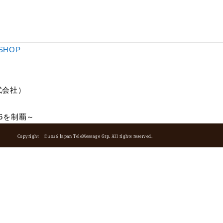
SHOP
式会社）
6を制覇～
Copyright © 2026 Japan TeleMessage Grp. All rights reserved.