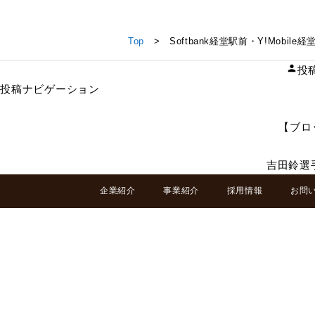
Softbank経堂駅前・Y!Mobile経堂オープンしました
Top
> Softbank経堂駅前・Y!Mobil
投
投稿ナビゲーション
【ブロ
吉田鈴選
企業紹介
事業紹介
採用情報
お問