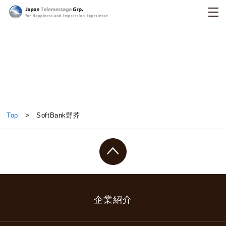
日本テレメッセージ
SoftBank野芥
Top
> SoftBank野芥
企業紹介