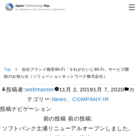
日本テレメッセージ
自社ブランド格安Wi-Fi「それがだいじWi-Fi」サー
Top
> 自社ブランド格安Wi-Fi「それがだいじWi-Fi」サービス開
ビス開始のお知らせ（ソリューションネットワーク
始のお知らせ（ソリューションネットワーク株式会社）
株式会社）
投稿者:
webmaster
11月 2, 2019
1月 7, 2020
カ
テゴリー:
News
、
COMPANY-IR
投稿ナビゲーション
前の投稿
前の投稿:
ソフトバンク土浦リニューアルオープンしました。