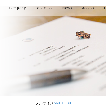
Company
Business
News
Access
フルサイズ
560 × 380