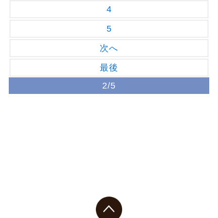
4
5
次へ
最後
2/5